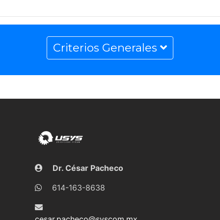
Criterios Generales
Dr. César Pacheco
614-163-8638
cesar.pacheco@syscom.mx