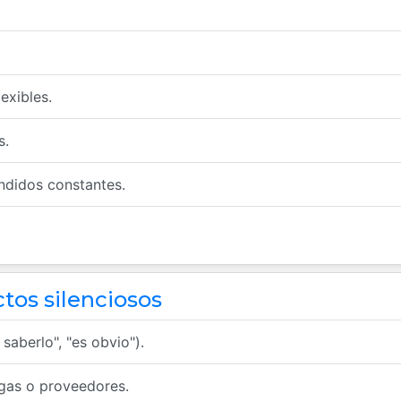
exibles.
s.
ndidos constantes.
ctos silenciosos
saberlo", "es obvio").
egas o proveedores.