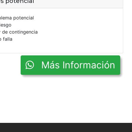
es potencial
blema potencial
iesgo
y de contingencia
 falla
Más Información